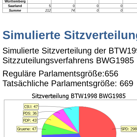
Württemberg
Saarland
5
0
0
0
Summe
212
74
0
0
Simulierte Sitzverteilu
Simulierte Sitzverteilung der BTW1
Sitzzuteilungsverfahrens BWG1985
Reguläre Parlamentsgröße:656
Tatsächliche Parlamentsgröße: 669