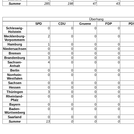
Summe
285
198
47
43
Überhang
SPD
CDU
Gruene
FDP
PD
Schleswig-
0
0
0
0
Holstein
Mecklenburg-
2
0
0
0
Vorpommern
Hamburg
1
0
0
0
Niedersachsen
0
0
0
0
Bremen
0
0
0
0
Brandenburg
3
0
0
0
Sachsen-
4
0
0
0
Anhalt
Berlin
0
0
0
0
Norrhein-
0
0
0
0
Westfalen
Sachsen
0
0
0
0
Hessen
0
0
0
0
Thüringen
3
0
0
0
Rheinland-
0
0
0
0
Pfalz
Bayern
0
0
0
0
Baden-
0
0
0
0
Württemberg
Saarland
0
0
0
0
Summe
13
0
0
0