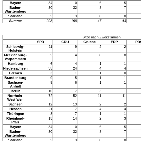
Bayern
34
0
6
5
Baden-
30
32
8
7
Württemberg
Saarland
5
3
0
0
Summe
298
198
47
43
Sitze nach Zweitstimmen
SPD
CDU
Gruene
FDP
PD
Schleswig-
11
9
2
2
Holstein
Mecklenburg-
5
4
0
0
Vorpommern
Hamburg
6
4
1
1
Niedersachsen
35
24
4
4
Bremen
3
1
1
0
Brandenburg
9
5
1
1
Sachsen-
9
6
1
1
Anhalt
Berlin
10
7
3
1
Norrhein-
72
52
11
11
Westfalen
Sachsen
12
13
2
2
Hessen
21
17
4
4
Thüringen
8
7
1
1
Rheinland-
15
14
2
3
Pfalz
Bayern
34
0
6
5
Baden-
30
32
8
7
Württemberg
Saarland
5
3
0
0