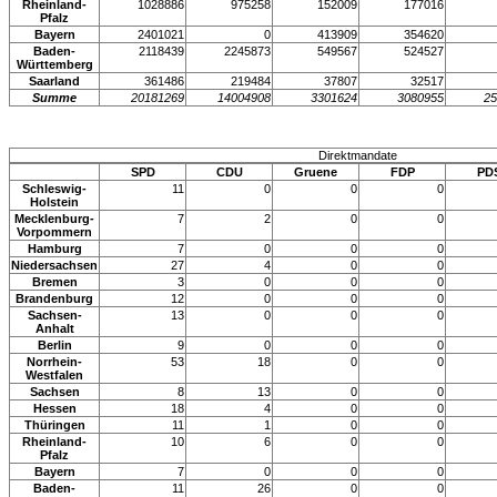
Rheinland-
1028886
975258
152009
177016
Pfalz
Bayern
2401021
0
413909
354620
Baden-
2118439
2245873
549567
524527
Württemberg
Saarland
361486
219484
37807
32517
Summe
20181269
14004908
3301624
3080955
25
Direktmandate
SPD
CDU
Gruene
FDP
PD
Schleswig-
11
0
0
0
Holstein
Mecklenburg-
7
2
0
0
Vorpommern
Hamburg
7
0
0
0
Niedersachsen
27
4
0
0
Bremen
3
0
0
0
Brandenburg
12
0
0
0
Sachsen-
13
0
0
0
Anhalt
Berlin
9
0
0
0
Norrhein-
53
18
0
0
Westfalen
Sachsen
8
13
0
0
Hessen
18
4
0
0
Thüringen
11
1
0
0
Rheinland-
10
6
0
0
Pfalz
Bayern
7
0
0
0
Baden-
11
26
0
0