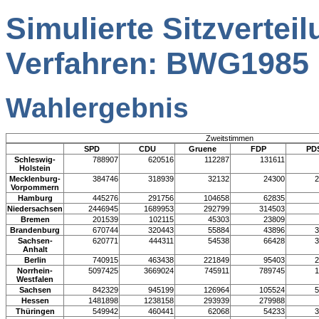
Simulierte Sitzverte
Verfahren: BWG1985
Wahlergebnis
Zweitstimmen
SPD
CDU
Gruene
FDP
PD
Schleswig-
788907
620516
112287
131611
Holstein
Mecklenburg-
384746
318939
32132
24300
2
Vorpommern
Hamburg
445276
291756
104658
62835
Niedersachsen
2446945
1689953
292799
314503
Bremen
201539
102115
45303
23809
Brandenburg
670744
320443
55884
43896
3
Sachsen-
620771
444311
54538
66428
3
Anhalt
Berlin
740915
463438
221849
95403
2
Norrhein-
5097425
3669024
745911
789745
1
Westfalen
Sachsen
842329
945199
126964
105524
5
Hessen
1481898
1238158
293939
279988
Thüringen
549942
460441
62068
54233
3