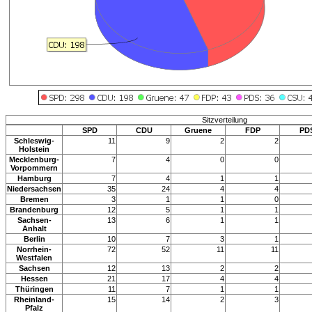
Sitzverteilung
SPD
CDU
Gruene
FDP
PD
Schleswig-
11
9
2
2
Holstein
Mecklenburg-
7
4
0
0
Vorpommern
Hamburg
7
4
1
1
Niedersachsen
35
24
4
4
Bremen
3
1
1
0
Brandenburg
12
5
1
1
Sachsen-
13
6
1
1
Anhalt
Berlin
10
7
3
1
Norrhein-
72
52
11
11
Westfalen
Sachsen
12
13
2
2
Hessen
21
17
4
4
Thüringen
11
7
1
1
Rheinland-
15
14
2
3
Pfalz