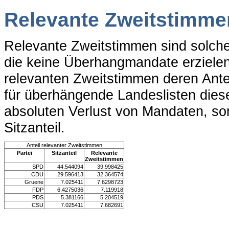
Relevante Zweitstimme
Relevante Zweitstimmen sind solche
die keine Überhangmandate erzielen.
relevanten Zweitstimmen deren Ante
für überhängende Landeslisten dieser
absoluten Verlust von Mandaten, so
Sitzanteil.
Anteil relevanter Zweitstimmen
Partei
Sitzanteil
Relevante
Zweitstimmen
SPD
44.544094
39.998425
CDU
29.596413
32.364574
Gruene
7.025411
7.6298723
FDP
6.4275036
7.119918
PDS
5.381166
5.204519
CSU
7.025411
7.682691