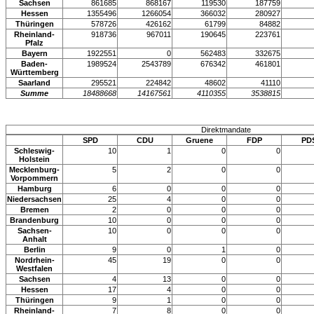
Sachsen
861685
868167
119530
187759
Hessen
1355496
1266054
366032
280927
Thüringen
578726
426162
61799
84882
Rheinland-
918736
967011
190645
223761
Pfalz
Bayern
1922551
0
562483
332675
Baden-
1989524
2543789
676342
461801
Württemberg
Saarland
295521
224842
48602
41110
Summe
18488668
14167561
4110355
3538815
Direktmandate
SPD
CDU
Gruene
FDP
PD
Schleswig-
10
1
0
0
Holstein
Mecklenburg-
5
2
0
0
Vorpommern
Hamburg
6
0
0
0
Niedersachsen
25
4
0
0
Bremen
2
0
0
0
Brandenburg
10
0
0
0
Sachsen-
10
0
0
0
Anhalt
Berlin
9
0
1
0
Nordrhein-
45
19
0
0
Westfalen
Sachsen
4
13
0
0
Hessen
17
4
0
0
Thüringen
9
1
0
0
Rheinland-
7
8
0
0