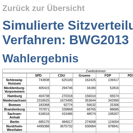
Zurück zur Übersicht
Simulierte Sitzverte
Verfahren: BWG2013
Wahlergebnis
Zweitstimmen
SPD
CDU
Gruene
FDP
PD
Schleswig-
743838
625100
162425
139417
Holstein
Mecklenburg-
405415
294746
34180
52816
Vorpommern
Hamburg
404738
270318
156010
65574
Niedersachsen
2318625
1673495
353644
342990
Bremen
183368
92774
56632
25306
Brandenburg
707871
339868
68765
88685
Sachsen-
618016
415486
48574
108267
Anhalt
Berlin
685170
484017
274008
124004
Nordrhein-
4499388
3675732
930684
978841
Westfalen