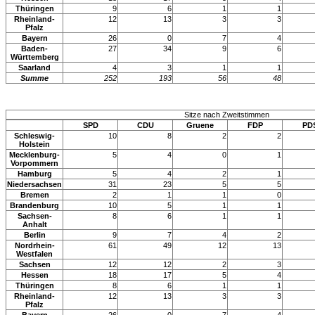
Thüringen
9
6
1
1
Rheinland-
12
13
3
3
Pfalz
Bayern
26
0
7
4
Baden-
27
34
9
6
Württemberg
Saarland
4
3
1
1
Summe
252
193
56
48
Sitze nach Zweitstimmen
SPD
CDU
Gruene
FDP
PD
Schleswig-
10
8
2
2
Holstein
Mecklenburg-
5
4
0
1
Vorpommern
Hamburg
5
4
2
1
Niedersachsen
31
23
5
5
Bremen
2
1
1
0
Brandenburg
10
5
1
1
Sachsen-
8
6
1
1
Anhalt
Berlin
9
7
4
2
Nordrhein-
61
49
12
13
Westfalen
Sachsen
12
12
2
3
Hessen
18
17
5
4
Thüringen
8
6
1
1
Rheinland-
12
13
3
3
Pfalz