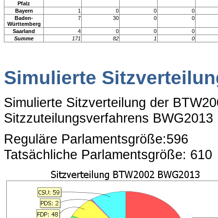
Pfalz
Bayern
1
0
0
0
Baden-
7
30
0
0
Württemberg
Saarland
4
0
0
0
Summe
171
82
1
0
Simulierte Sitzverteilu
Simulierte Sitzverteilung der BTW2
Sitzzuteilungsverfahrens BWG2013
Reguläre Parlamentsgröße:596
Tatsächliche Parlamentsgröße: 610