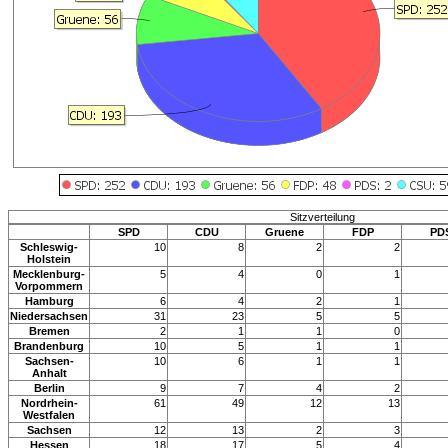
Sitzverteilung
SPD
CDU
Gruene
FDP
PD
Schleswig-
10
8
2
2
Holstein
Mecklenburg-
5
4
0
1
Vorpommern
Hamburg
6
4
2
1
Niedersachsen
31
23
5
5
Bremen
2
1
1
0
Brandenburg
10
5
1
1
Sachsen-
10
6
1
1
Anhalt
Berlin
9
7
4
2
Nordrhein-
61
49
12
13
Westfalen
Sachsen
12
13
2
3
Hessen
18
17
5
4