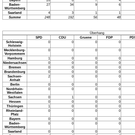
Bayern
26
0
7
4
Baden-
27
34
9
6
Württemberg
Saarland
4
3
1
1
Summe
248
192
56
48
Überhang
SPD
CDU
Gruene
FDP
PD
Schleswig-
0
0
0
0
Holstein
Mecklenburg-
0
0
0
0
Vorpommern
Hamburg
1
0
0
0
Niedersachsen
0
0
0
0
Bremen
0
0
0
0
Brandenburg
0
0
0
0
Sachsen-
2
0
0
0
Anhalt
Berlin
0
0
0
0
Nordrhein-
0
0
0
0
Westfalen
Sachsen
0
1
0
0
Hessen
0
0
0
0
Thüringen
1
0
0
0
Rheinland-
0
0
0
0
Pfalz
Bayern
0
0
0
0
Baden-
0
0
0
0
Württemberg
Saarland
0
0
0
0