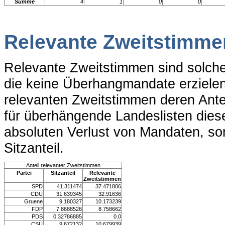
Summe
4
1
0
0
Relevante Zweitstimme
Relevante Zweitstimmen sind solche
die keine Überhangmandate erzielen.
relevanten Zweitstimmen deren Ante
für überhängende Landeslisten dieser
absoluten Verlust von Mandaten, so
Sitzanteil.
Anteil relevanter Zweitstimmen
Partei
Sitzanteil
Relevante
Zweitstimmen
SPD
41.311474
37.471806
CDU
31.639345
32.91636
Gruene
9.180327
10.173239
FDP
7.8688526
8.758662
PDS
0.32786885
0.0
CSU
9.672132
10.679939