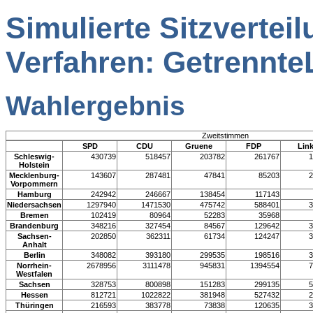
Simulierte Sitzverte
Verfahren: Getrennte
Wahlergebnis
Zweitstimmen
SPD
CDU
Gruene
FDP
Lin
Schleswig-
430739
518457
203782
261767
1
Holstein
Mecklenburg-
143607
287481
47841
85203
2
Vorpommern
Hamburg
242942
246667
138454
117143
Niedersachsen
1297940
1471530
475742
588401
3
Bremen
102419
80964
52283
35968
Brandenburg
348216
327454
84567
129642
3
Sachsen-
202850
362311
61734
124247
3
Anhalt
Berlin
348082
393180
299535
198516
3
Norrhein-
2678956
3111478
945831
1394554
7
Westfalen
Sachsen
328753
800898
151283
299135
5
Hessen
812721
1022822
381948
527432
2
Thüringen
216593
383778
73838
120635
3