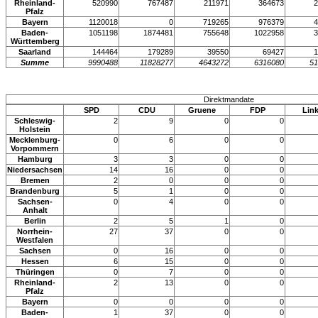
Rheinland-
520990
767487
211971
364673
2
Pfalz
Bayern
1120018
0
719265
976379
4
Baden-
1051198
1874481
755648
1022958
3
Württemberg
Saarland
144464
179289
39550
69427
1
Summe
9990488
11828277
4643272
6316080
51
Direktmandate
SPD
CDU
Gruene
FDP
Lin
Schleswig-
2
9
0
0
Holstein
Mecklenburg-
0
6
0
0
Vorpommern
Hamburg
3
3
0
0
Niedersachsen
14
16
0
0
Bremen
2
0
0
0
Brandenburg
5
1
0
0
Sachsen-
0
4
0
0
Anhalt
Berlin
2
5
1
0
Norrhein-
27
37
0
0
Westfalen
Sachsen
0
16
0
0
Hessen
6
15
0
0
Thüringen
0
7
0
0
Rheinland-
2
13
0
0
Pfalz
Bayern
0
0
0
0
Baden-
1
37
0
0