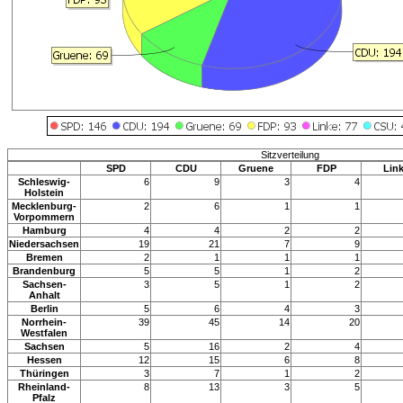
Sitzverteilung
SPD
CDU
Gruene
FDP
Lin
Schleswig-
6
9
3
4
Holstein
Mecklenburg-
2
6
1
1
Vorpommern
Hamburg
4
4
2
2
Niedersachsen
19
21
7
9
Bremen
2
1
1
1
Brandenburg
5
5
1
2
Sachsen-
3
5
1
2
Anhalt
Berlin
5
6
4
3
Norrhein-
39
45
14
20
Westfalen
Sachsen
5
16
2
4
Hessen
12
15
6
8
Thüringen
3
7
1
2
Rheinland-
8
13
3
5
Pfalz