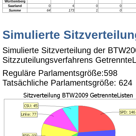
Württemberg
Saarland
0
4
0
0
Summe
64
173
1
0
Simulierte Sitzverteilu
Simulierte Sitzverteilung der BTW2
Sitzzuteilungsverfahrens GetrennteL
Reguläre Parlamentsgröße:598
Tatsächliche Parlamentsgröße: 624