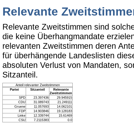
Relevante Zweitstimme
Relevante Zweitstimmen sind solche
die keine Überhangmandate erzielen.
relevanten Zweitstimmen deren Ante
für überhängende Landeslisten dieser
absoluten Verlust von Mandaten, so
Sitzanteil.
Anteil relevanter Zweitstimmen
Partei
Sitzanteil
Relevante
Zweitstimmen
SPD
23.397436
29.945915
CDU
31.089743
21.249111
Gruene
11.057693
14.062101
FDP
14.903846
19.128183
Linke
12.339744
15.61469
CSU
7.2115383
0.0