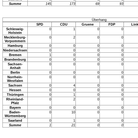
Summe
145
173
69
93
Überhang
SPD
CDU
Gruene
FDP
Lin
Schleswig-
0
1
0
0
Holstein
Mecklenburg-
0
2
0
0
Vorpommern
Hamburg
0
0
0
0
Niedersachsen
0
0
0
0
Bremen
1
0
0
0
Brandenburg
0
0
0
0
Sachsen-
0
0
0
0
Anhalt
Berlin
0
0
0
0
Norrhein-
0
0
0
0
Westfalen
Sachsen
0
4
0
0
Hessen
0
0
0
0
Thüringen
0
1
0
0
Rheinland-
0
2
0
0
Pfalz
Bayern
0
0
0
0
Baden-
0
10
0
0
Württemberg
Saarland
0
1
0
0
Summe
1
21
0
0