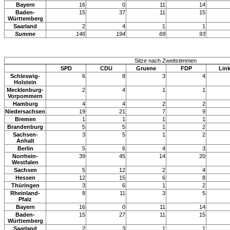
Bayern
16
0
11
14
Baden-
15
37
11
15
Württemberg
Saarland
2
4
1
1
Summe
146
194
69
93
Sitze nach Zweitstimmen
SPD
CDU
Gruene
FDP
Lin
Schleswig-
6
8
3
4
Holstein
Mecklenburg-
2
4
1
1
Vorpommern
Hamburg
4
4
2
2
Niedersachsen
19
21
7
9
Bremen
1
1
1
1
Brandenburg
5
5
1
2
Sachsen-
3
5
1
2
Anhalt
Berlin
5
6
4
3
Norrhein-
39
45
14
20
Westfalen
Sachsen
5
12
2
4
Hessen
12
15
6
8
Thüringen
3
6
1
2
Rheinland-
8
11
3
5
Pfalz
Bayern
16
0
11
14
Baden-
15
27
11
15
Württemberg
Saarland
2
3
1
1