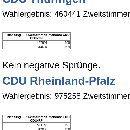
Wahlergebnis: 460441 Zweitstimme
Richtung
Zweitstimmen
Mandate CDU
CDU-TH
+
427991
198
+
514604
199
Kein negative Sprünge.
CDU Rheinland-Pfalz
Wahlergebnis: 975258 Zweitstimme
Richtung
Zweitstimmen
Mandate CDU
CDU-RP
+
844162
197
+
942808
198