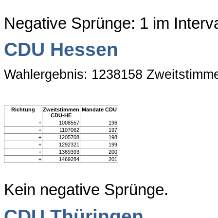
Negative Sprünge: 1 im Inter
CDU Hessen
Wahlergebnis: 1238158 Zweitstimm
Richtung
Zweitstimmen
Mandate CDU
CDU-HE
+
1008557
196
+
1107062
197
+
1205708
198
+
1292321
199
+
1369393
200
+
1469284
201
Kein negative Sprünge.
CDU Thüringen