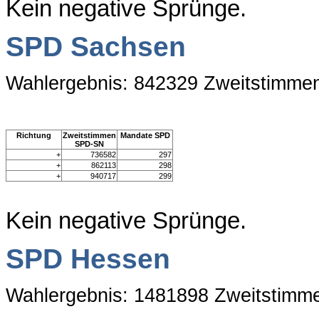
Kein negative Sprünge.
SPD Sachsen
Wahlergebnis: 842329 Zweitstimme
Richtung
Zweitstimmen
Mandate SPD
SPD-SN
+
736582
297
+
862113
298
+
940717
299
Kein negative Sprünge.
SPD Hessen
Wahlergebnis: 1481898 Zweitstimm