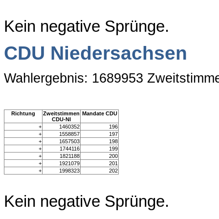
Kein negative Sprünge.
CDU Niedersachsen
Wahlergebnis: 1689953 Zweitstimm
Richtung
Zweitstimmen
Mandate CDU
CDU-NI
+
1460352
196
+
1558857
197
+
1657503
198
+
1744116
199
+
1821188
200
+
1921079
201
+
1998323
202
Kein negative Sprünge.