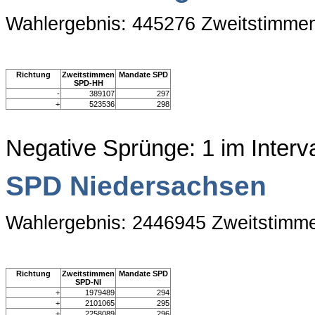
Wahlergebnis: 445276 Zweitstimme
Richtung
Zweitstimmen
Mandate SPD
SPD-HH
-
389107
297
+
523536
298
Negative Sprünge: 1 im Interv
SPD Niedersachsen
Wahlergebnis: 2446945 Zweitstimm
Richtung
Zweitstimmen
Mandate SPD
SPD-NI
+
1979489
294
+
2101065
295
+
2258089
296