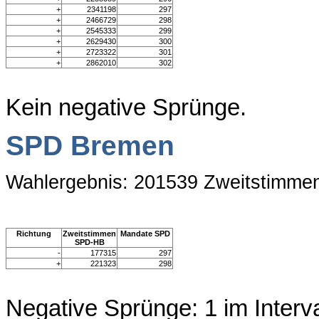
+
2341198
297
+
2466729
298
+
2545333
299
+
2629430
300
+
2723322
301
+
2862010
302
Kein negative Sprünge.
SPD Bremen
Wahlergebnis: 201539 Zweitstimme
Richtung
Zweitstimmen
Mandate SPD
SPD-HB
-
177315
297
+
221323
298
Negative Sprünge: 1 im Interv