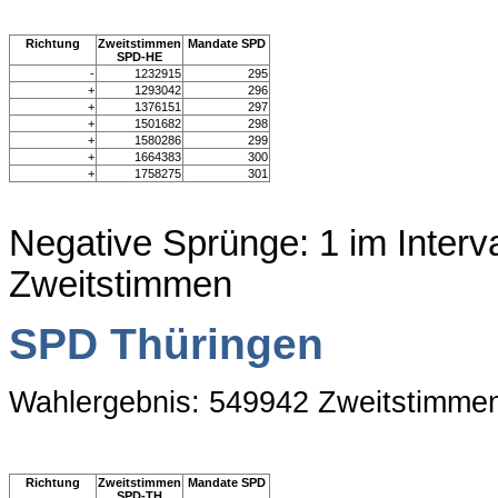
Richtung
Zweitstimmen
Mandate SPD
SPD-HE
-
1232915
295
+
1293042
296
+
1376151
297
+
1501682
298
+
1580286
299
+
1664383
300
+
1758275
301
Negative Sprünge: 1 im Interv
Zweitstimmen
SPD Thüringen
Wahlergebnis: 549942 Zweitstimme
Richtung
Zweitstimmen
Mandate SPD
SPD-TH