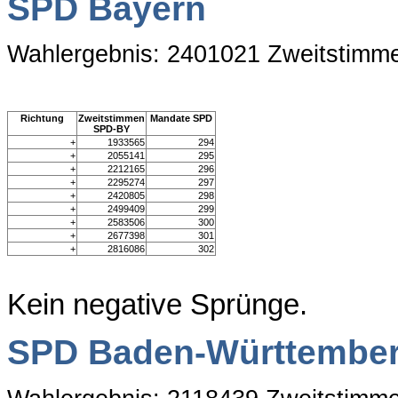
SPD Bayern
Wahlergebnis: 2401021 Zweitstimm
Richtung
Zweitstimmen
Mandate SPD
SPD-BY
+
1933565
294
+
2055141
295
+
2212165
296
+
2295274
297
+
2420805
298
+
2499409
299
+
2583506
300
+
2677398
301
+
2816086
302
Kein negative Sprünge.
SPD Baden-Württembe