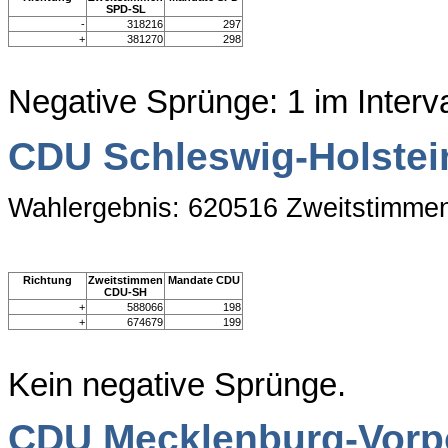
SPD-SL
-
318216
297
+
381270
298
Negative Sprünge: 1 im Interv
CDU Schleswig-Holstei
Wahlergebnis: 620516 Zweitstimme
Richtung
Zweitstimmen
Mandate CDU
CDU-SH
+
588066
198
+
674679
199
Kein negative Sprünge.
CDU Mecklenburg-Vor