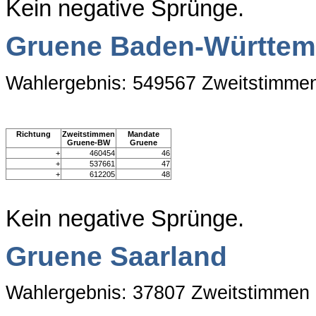
Kein negative Sprünge.
Gruene Baden-Württem
Wahlergebnis: 549567 Zweitstimme
Richtung
Zweitstimmen
Mandate
Gruene-BW
Gruene
+
460454
46
+
537661
47
+
612205
48
Kein negative Sprünge.
Gruene Saarland
Wahlergebnis: 37807 Zweitstimmen