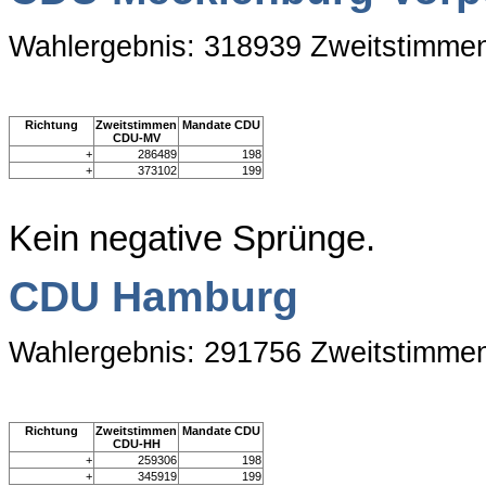
Wahlergebnis: 318939 Zweitstimme
Richtung
Zweitstimmen
Mandate CDU
CDU-MV
+
286489
198
+
373102
199
Kein negative Sprünge.
CDU Hamburg
Wahlergebnis: 291756 Zweitstimme
Richtung
Zweitstimmen
Mandate CDU
CDU-HH
+
259306
198
+
345919
199