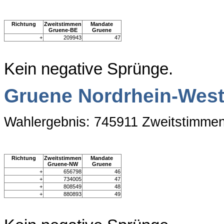
Richtung
Zweitstimmen
Mandate
Gruene-BE
Gruene
+
209943
47
Kein negative Sprünge.
Gruene Nordrhein-West
Wahlergebnis: 745911 Zweitstimme
Richtung
Zweitstimmen
Mandate
Gruene-NW
Gruene
+
656798
46
+
734005
47
+
808549
48
+
880893
49