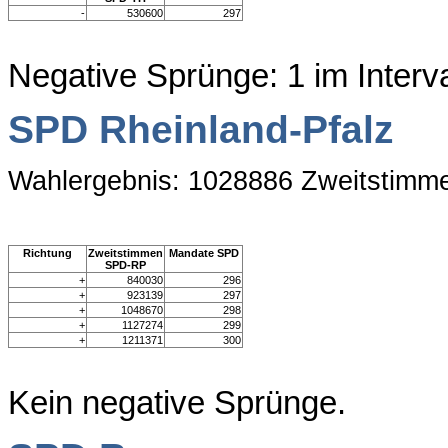
-
530600
297
Negative Sprünge: 1 im Inter
SPD Rheinland-Pfalz
Wahlergebnis: 1028886 Zweitstimm
Richtung
Zweitstimmen
Mandate SPD
SPD-RP
+
840030
296
+
923139
297
+
1048670
298
+
1127274
299
+
1211371
300
Kein negative Sprünge.