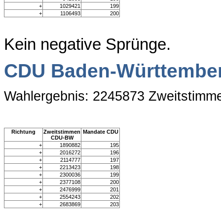
+
1029421
199
+
1106493
200
Kein negative Sprünge.
CDU Baden-Württembe
Wahlergebnis: 2245873 Zweitstimm
Richtung
Zweitstimmen
Mandate CDU
CDU-BW
+
1890882
195
+
2016272
196
+
2114777
197
+
2213423
198
+
2300036
199
+
2377108
200
+
2476999
201
+
2554243
202
+
2683869
203