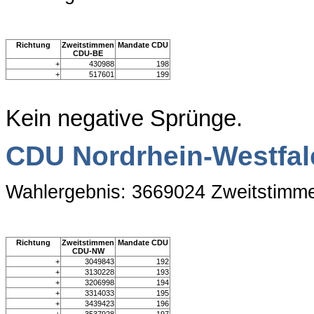
Richtung
Zweitstimmen
Mandate CDU
CDU-BE
+
430988
198
+
517601
199
Kein negative Sprünge.
CDU Nordrhein-Westfal
Wahlergebnis: 3669024 Zweitstimm
Richtung
Zweitstimmen
Mandate CDU
CDU-NW
+
3049843
192
+
3130228
193
+
3206998
194
+
3314033
195
+
3439423
196