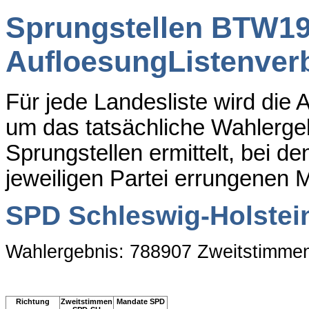
Sprungstellen BTW1
AufloesungListenver
Für jede Landesliste wird di
um das tatsächliche Wahlergeb
Sprungstellen ermittelt, bei d
jeweiligen Partei errungenen 
SPD Schleswig-Holstei
Wahlergebnis: 788907 Zweitstimme
Richtung
Zweitstimmen
Mandate SPD