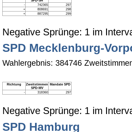
SPD-SH
-
742365
297
+
808691
298
+
887295
299
Negative Sprünge: 1 im Inter
SPD Mecklenburg-Vor
Wahlergebnis: 384746 Zweitstimme
Richtung
Zweitstimmen
Mandate SPD
SPD-MV
-
318360
297
Negative Sprünge: 1 im Interv
SPD Hamburg