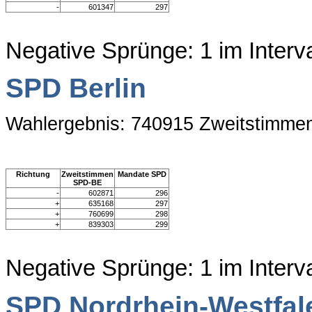
-
601347
297
Negative Sprünge: 1 im Inter
SPD Berlin
Wahlergebnis: 740915 Zweitstimme
Richtung
Zweitstimmen
Mandate SPD
SPD-BE
-
602871
296
+
635168
297
+
760699
298
+
839303
299
Negative Sprünge: 1 im Inter
SPD Nordrhein-Westfal