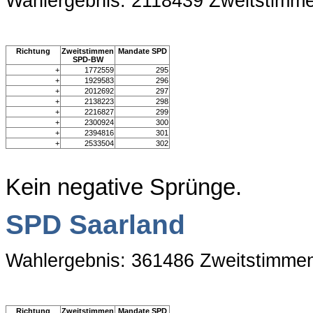
Wahlergebnis: 2118439 Zweitstimm
Richtung
Zweitstimmen
Mandate SPD
SPD-BW
+
1772559
295
+
1929583
296
+
2012692
297
+
2138223
298
+
2216827
299
+
2300924
300
+
2394816
301
+
2533504
302
Kein negative Sprünge.
SPD Saarland
Wahlergebnis: 361486 Zweitstimme
Richtung
Zweitstimmen
Mandate SPD