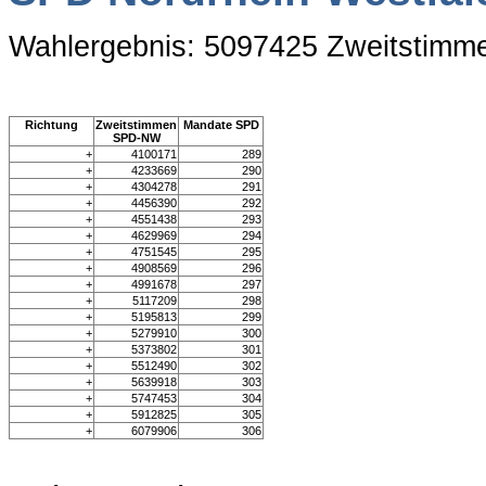
Wahlergebnis: 5097425 Zweitstimm
Richtung
Zweitstimmen
Mandate SPD
SPD-NW
+
4100171
289
+
4233669
290
+
4304278
291
+
4456390
292
+
4551438
293
+
4629969
294
+
4751545
295
+
4908569
296
+
4991678
297
+
5117209
298
+
5195813
299
+
5279910
300
+
5373802
301
+
5512490
302
+
5639918
303
+
5747453
304
+
5912825
305
+
6079906
306