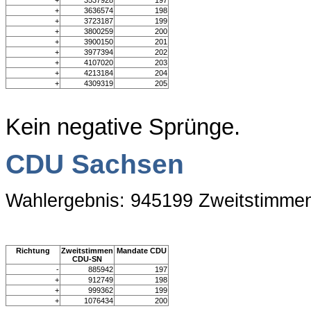
+
3537928
197
+
3636574
198
+
3723187
199
+
3800259
200
+
3900150
201
+
3977394
202
+
4107020
203
+
4213184
204
+
4309319
205
Kein negative Sprünge.
CDU Sachsen
Wahlergebnis: 945199 Zweitstimme
Richtung
Zweitstimmen
Mandate CDU
CDU-SN
-
885942
197
+
912749
198
+
999362
199
+
1076434
200