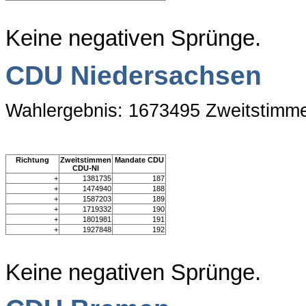
Keine negativen Sprünge.
CDU Niedersachsen
Wahlergebnis: 1673495 Zweitstimm
Richtung
Zweitstimmen
Mandate CDU
CDU-NI
+
1381735
187
+
1474940
188
+
1587203
189
+
1719332
190
+
1801981
191
+
1927848
192
Keine negativen Sprünge.