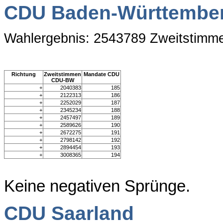
CDU Baden-Württembe
Wahlergebnis: 2543789 Zweitstimm
Richtung
Zweitstimmen
Mandate CDU
CDU-BW
+
2040383
185
+
2122313
186
+
2252029
187
+
2345234
188
+
2457497
189
+
2589626
190
+
2672275
191
+
2798142
192
+
2894454
193
+
3008365
194
Keine negativen Sprünge.
CDU Saarland