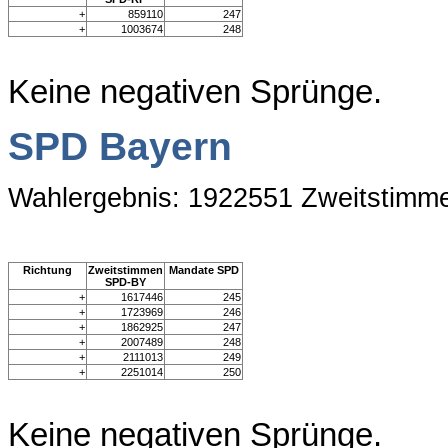
+
859110
247
+
1003674
248
Keine negativen Sprünge.
SPD Bayern
Wahlergebnis: 1922551 Zweitstimm
Richtung
Zweitstimmen
Mandate SPD
SPD-BY
+
1617446
245
+
1723969
246
+
1862925
247
+
2007489
248
+
2111013
249
+
2251014
250
Keine negativen Sprünge.