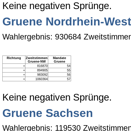
Keine negativen Sprünge.
Gruene Nordrhein-West
Wahlergebnis: 930684 Zweitstimme
Richtung
Zweitstimmen
Mandate
Gruene-NW
Gruene
+
816870
54
+
894905
55
+
983092
56
+
1060364
57
Keine negativen Sprünge.
Gruene Sachsen
Wahlergebnis: 119530 Zweitstimme