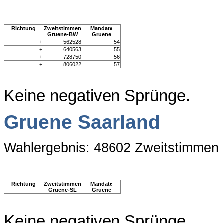
Richtung
Zweitstimmen
Mandate
Gruene-BW
Gruene
+
562528
54
+
640563
55
+
728750
56
+
806022
57
Keine negativen Sprünge.
Gruene Saarland
Wahlergebnis: 48602 Zweitstimmen
Richtung
Zweitstimmen
Mandate
Gruene-SL
Gruene
Keine negativen Sprünge.