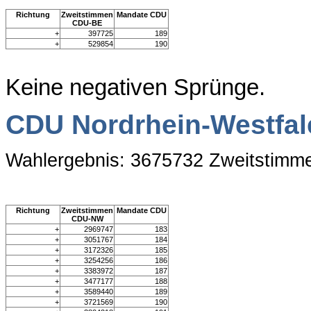
Richtung
Zweitstimmen
Mandate CDU
CDU-BE
+
397725
189
+
529854
190
Keine negativen Sprünge.
CDU Nordrhein-Westfal
Wahlergebnis: 3675732 Zweitstimm
Richtung
Zweitstimmen
Mandate CDU
CDU-NW
+
2969747
183
+
3051767
184
+
3172326
185
+
3254256
186
+
3383972
187
+
3477177
188
+
3589440
189
+
3721569
190