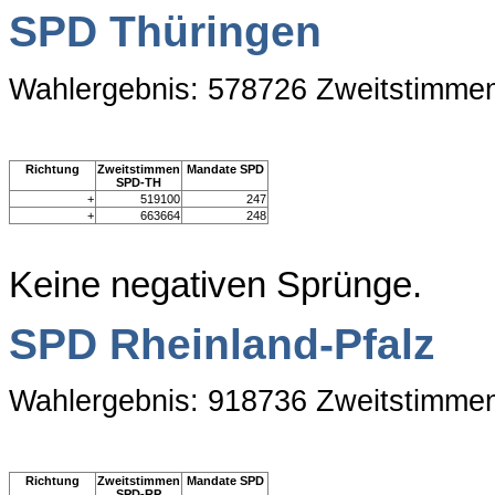
SPD Thüringen
Wahlergebnis: 578726 Zweitstimme
Richtung
Zweitstimmen
Mandate SPD
SPD-TH
+
519100
247
+
663664
248
Keine negativen Sprünge.
SPD Rheinland-Pfalz
Wahlergebnis: 918736 Zweitstimme
Richtung
Zweitstimmen
Mandate SPD
SPD-RP