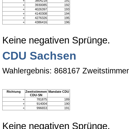
+
3804218
191
+
3930085
192
+
4026397
193
+
4140308
194
+
4276326
195
+
4386416
196
Keine negativen Sprünge.
CDU Sachsen
Wahlergebnis: 868167 Zweitstimme
Richtung
Zweitstimmen
Mandate CDU
CDU-SN
+
781875
189
+
914004
190
+
996653
191
Keine negativen Sprünge.