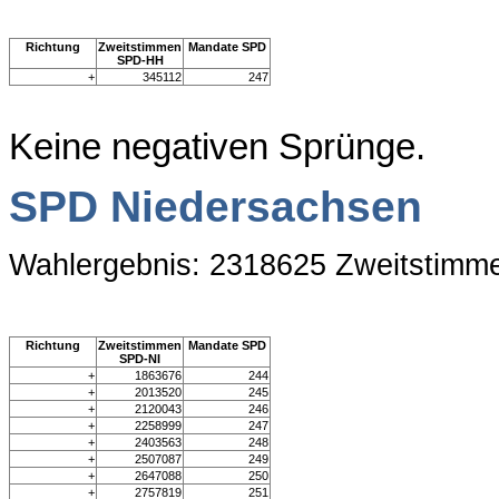
Richtung
Zweitstimmen
Mandate SPD
SPD-HH
+
345112
247
Keine negativen Sprünge.
SPD Niedersachsen
Wahlergebnis: 2318625 Zweitstimm
Richtung
Zweitstimmen
Mandate SPD
SPD-NI
+
1863676
244
+
2013520
245
+
2120043
246
+
2258999
247
+
2403563
248
+
2507087
249
+
2647088
250
+
2757819
251