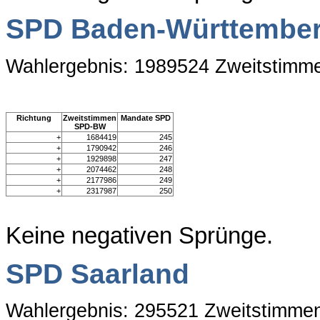
SPD Baden-Württembe
Wahlergebnis: 1989524 Zweitstimm
Richtung
Zweitstimmen
Mandate SPD
SPD-BW
+
1684419
245
+
1790942
246
+
1929898
247
+
2074462
248
+
2177986
249
+
2317987
250
Keine negativen Sprünge.
SPD Saarland
Wahlergebnis: 295521 Zweitstimme