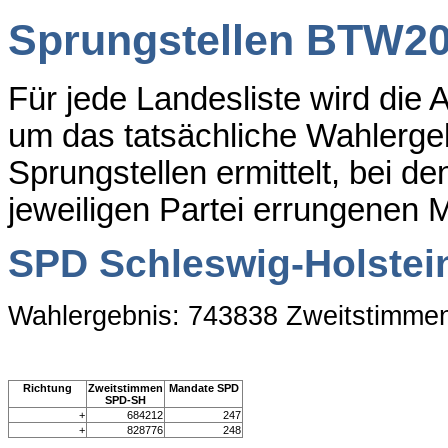
Sprungstellen BTW2
Für jede Landesliste wird di
um das tatsächliche Wahlergeb
Sprungstellen ermittelt, bei d
jeweiligen Partei errungenen 
SPD Schleswig-Holstei
Wahlergebnis: 743838 Zweitstimme
Richtung
Zweitstimmen
Mandate SPD
SPD-SH
+
684212
247
+
828776
248