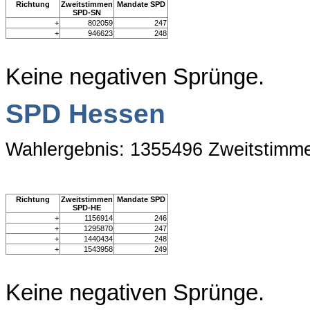
Richtung
Zweitstimmen
Mandate SPD
SPD-SN
+
802059
247
+
946623
248
Keine negativen Sprünge.
SPD Hessen
Wahlergebnis: 1355496 Zweitstimm
Richtung
Zweitstimmen
Mandate SPD
SPD-HE
+
1156914
246
+
1295870
247
+
1440434
248
+
1543958
249
Keine negativen Sprünge.