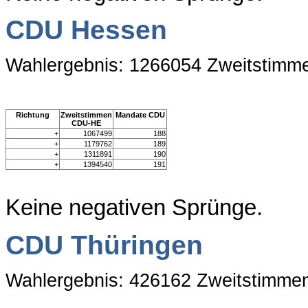
CDU Hessen
Wahlergebnis: 1266054 Zweitstimm
Richtung
Zweitstimmen
Mandate CDU
CDU-HE
+
1067499
188
+
1179762
189
+
1311891
190
+
1394540
191
Keine negativen Sprünge.
CDU Thüringen
Wahlergebnis: 426162 Zweitstimme