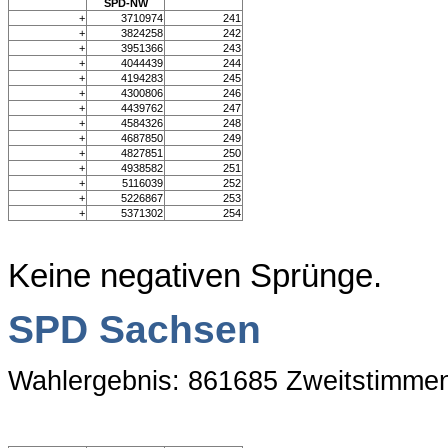
SPD-NW
+
3710974
241
+
3824258
242
+
3951366
243
+
4044439
244
+
4194283
245
+
4300806
246
+
4439762
247
+
4584326
248
+
4687850
249
+
4827851
250
+
4938582
251
+
5116039
252
+
5226867
253
+
5371302
254
Keine negativen Sprünge.
SPD Sachsen
Wahlergebnis: 861685 Zweitstimme