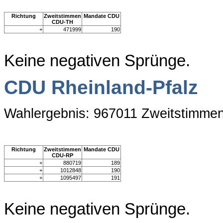
Richtung
Zweitstimmen
Mandate CDU
CDU-TH
+
471999
190
Keine negativen Sprünge.
CDU Rheinland-Pfalz
Wahlergebnis: 967011 Zweitstimme
Richtung
Zweitstimmen
Mandate CDU
CDU-RP
+
880719
189
+
1012848
190
+
1095497
191
Keine negativen Sprünge.