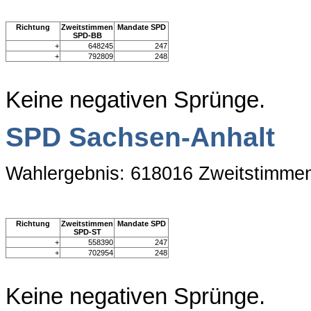
Richtung
Zweitstimmen
Mandate SPD
SPD-BB
+
648245
247
+
792809
248
Keine negativen Sprünge.
SPD Sachsen-Anhalt
Wahlergebnis: 618016 Zweitstimme
Richtung
Zweitstimmen
Mandate SPD
SPD-ST
+
558390
247
+
702954
248
Keine negativen Sprünge.